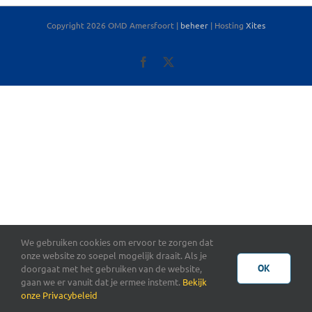
Copyright 2026 OMD Amersfoort |
beheer
| Hosting
Xites
Facebook
X
We gebruiken cookies om ervoor te zorgen dat
onze website zo soepel mogelijk draait. Als je
OK
doorgaat met het gebruiken van de website,
gaan we er vanuit dat je ermee instemt.
Bekijk
onze Privacybeleid