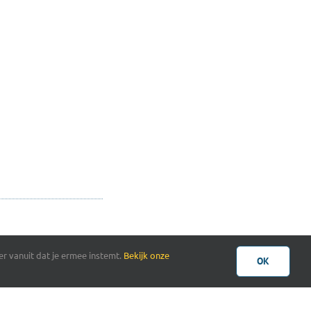
r vanuit dat je ermee instemt.
Bekijk onze
OK