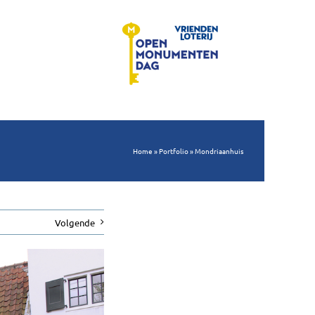
Home
»
Portfolio
»
Mondriaanhuis
Volgende