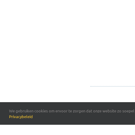
We gebruiken cookies om ervoor te zorgen dat onze website zo soepel m
Privacybeleid
Deel Dit Verhaal, Kies Je 