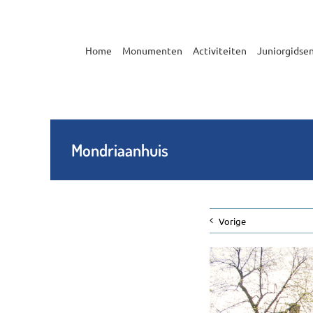
Ga
naar
inhoud
Home
Monumenten
Activiteiten
Juniorgidse
Mondriaanhuis
Vorige